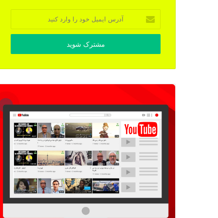
آدرس
ایمیل
خود
را
وارد
کنید