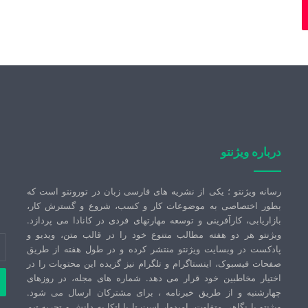
درباره ویژنتو
رسانه ویژنتو ؛ یکی از نشریه های فارسی زبان در تورونتو است که
بطور اختصاصی به موضوعات کار و کسب، شروع و گسترش کار،
بازاریابی، کارآفرینی و توسعه مهارتهای فردی در کانادا می پردازد.
ویژنتو هر دو هفته مطالب متنوع خود را در قالب متن، ویدیو و
آد
پادکست در وبسایت ویژنتو منتشر کرده و در طول هفته از طریق
ای
صفحات فیسبوک، اینستاگرام و تلگرام نیز گزیده این محتویات را در
خو
اختیار مخاطبین خود قرار می دهد. شماره های مجله، در روزهای
را
چهارشنبه و از طریق خبرنامه ، برای مشترکان ارسال می شود.
وا
ویژنتو با نگاهی متفاوت، امیدوار است تا با اتکا به دانش و تجربه تیم