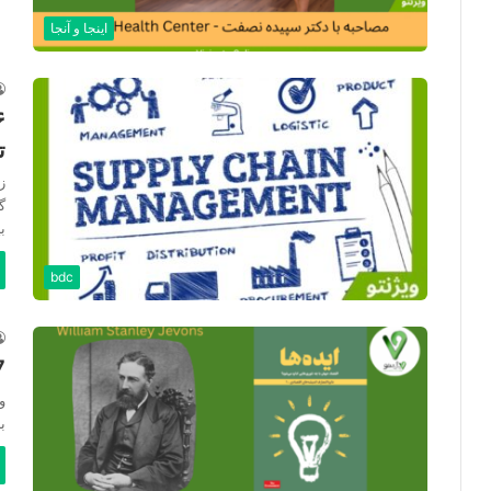
اینجا و آنجا
ت
ز
گ
ب
bdc
017 ا
ب