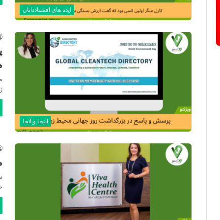
ایده های اقتصاددانان
پ
م
م
ز
اینجا و آنجا
م
س
خ