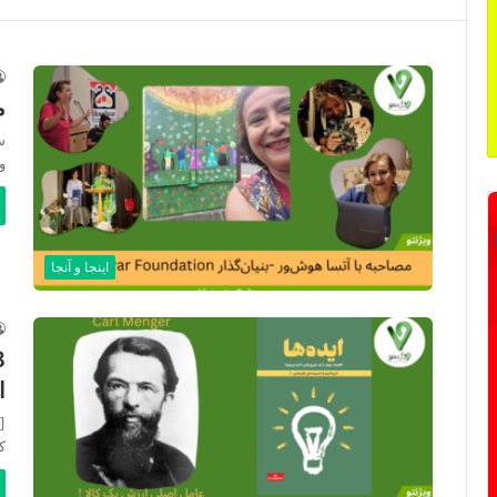
م
س
و
اینجا و آنجا
ا
[
ک