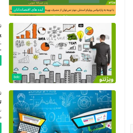
ایده های اقتصاددانان
ی
م
bdc
ت
ت
و