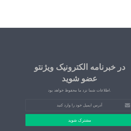
در خبرنامه الکترونیک ویژنتو
عضو شوید
.اطلاعات شما نزد ما محفوظ خواهد بود
رس
میل
د
رد