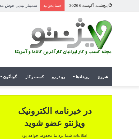
سمینار تبدیل هوش مصنوعی
پنج‌شنبه, آگوست 6 2026
حتما بخوانید
شروع
رویدادها
رو در رو
کسب و کار
گوناگون
در خبرنامه الکترونیک
ویژنتو عضو شوید
اطلاعات شما نزد ما محفوظ خواهد بود