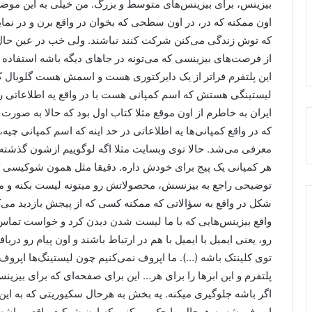
بیزینس، برای بیزینس‌های متوسط و بزرگ. من خیلی به این موضوع
اون ممکنه که در، در اون سطحی که بخوان در واقع برن و در نمای
که توش زندگی می‌کنن شرکت کنند نباشند. ولی خب در عین حال م
از فرصت‌های بیزینسی که می‌تونه در جاهای دیگه باشه استفاده کنن
این پلتفرم فراتر از یک دایرکتوری هست و اسمش هست گلوبال کلی
لیستینگی هستش که اسم کمپانی هست با در واقع یه اطلاعاتی راجع
ایران به خاطرم از اون موقع مثلا کتاب اول بود که حالا به صورت 
که در واقع کمپانی‌ها یه اطلاعاتی در حد اینه که اسم کمپانی چ
معرفی می‌شد. حالا توی وبسایت مثلا اگه لوگوییم ازشون گذشته م
هر کمپانی یک پیج برای خودش داره. دقیقا مثل همون شوکیسی که 
توضیحی راجع به بیزنسش، محصولاتش رو میتونه لیست بکنه و م
شکل در واقع به سؤالاتی که ممکنه کسی که از پیجش بازدید می‌کن
واقع بیزینس‌هایی که با ما لیست شدن دیدن کرد و خواست تماس… ب
رو، یعنی ایمیل با ایمیل با هم در ارتباط باشند و اون پیام رو دریا
توی کلینتک باشه (…). ما اپروف نمی‌کنیم چون لیستینگ‌ها اپروف
پلتفرم و این ابرها را برای هر… این برای صفحه‌ای که برای بیزین
اگر باشه جلوگیری میکنه. یه بخش به هرحال سکیوریتی که به این
اپروف بشه به هرحال ما چک می‌کنیم که اون شرکت واقعی باشه و