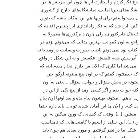
 فکر کردم و استارت آپ‌ها چون این بیزینس‌ها در
شگاه‌های بین‌المللی، نمایشگاه‌های خارج از کشوری
ی‌خواستم برای اونها هم این امکان باشه که بتونن
. این شد که به فکر راه‌اندازی این پلتفرم افتادم که
نتک دایرکتوری، ولی چون دایرکتوری‌ها معمولا یه
 به اون کمپانی. بهترین مثالی که می‌تونم بزنم در
کتاب بود نمی‌دونم باید به صورت وبسایت دراومد یا نه
یه، آدرسش چیه، تلفنش، فکسش و به این شکل در واقع
ی‌شد اما کاری که الان من دارم انجام میدم اینه که
خدمتتون گفتم که در اون پیج میتونه لوگو، بنر،
یتونه در بخش سؤال و جواب، سؤال… یعنی به اون
ه جواب بده و اگر کسی اومد از پیج یکی از این در
اهم… میتونه بهشون پیام بده و بعد اونها اون پیام
فت کنه. و الان ما این آماده شده. توی… باید داره حتما
 میشن. (…). وقتی که کسانی که ورود میکنن به این
س (…). این خیلی از اسپم یا کامنت‌هایی که نامناسب
 شکل ما در نظر گرفتیم. و مورد بعدی هم چون باید
 در واقع در شرایط مناسبی باشه و واقعی یعنی