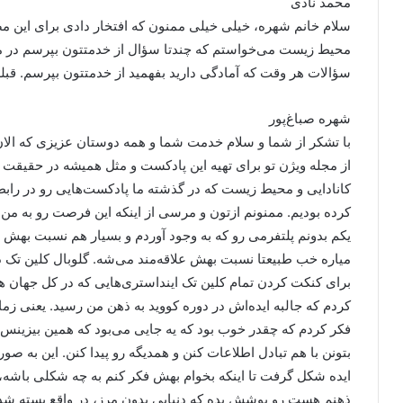
محمد نادی
سلام خانم شهره، خیلی خیلی ممنون که افتخار دادی برای این م
محیط زیست می‌خواستم که چندتا سؤال از خدمتتون بپرسم در مور
سؤالات هر وقت که آمادگی دارید بفهمید از خدمتتون بپرسم. قب
شهره صباغ‌پور
با تشکر از شما و سلام خدمت شما و همه دوستان عزیزی که الا
از مجله ویژن تو برای تهیه این پادکست و مثل همیشه در حقیقت از 
کانادایی و محیط زیست که در گذشته ما پادکست‌هایی رو در رابطه
کرده بودیم. ممنونم ازتون و مرسی از اینکه این فرصت رو به من
یکم بدونم پلتفرمی رو که به وجود آوردم و بسیار هم نسبت بهش ع
میاره خب طبیعتا نسبت بهش علاقه‌مند می‌شه. گلوبال کلین تک 
برای کنکت کردن تمام کلین تک اینداستری‌هایی که در کل جهان ه
کردم که جالبه ایده‌اش در دوره کووید به ذهن من رسید. یعنی زم
فکر کردم که چقدر خوب بود که یه جایی می‌بود که همین بیزینس‌ها
ایده شکل گرفت تا اینکه بخوام بهش فکر کنم به چه شکلی باشه، ب
ذهنم هست رو پوشش بده که دنیایی بدون مرز، در واقع بسته شد