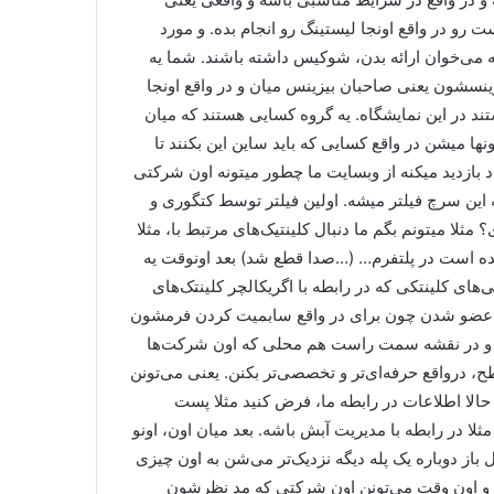
 رو در واقع اونجا لیستینگ رو انجام بده. و مورد
که می‌خوان ارائه بدن، شوکیس داشته باشند. شما یه
زینسشون یعنی صاحبان بیزینس میان و در واقع اونجا
تند در این نمایشگاه. یه گروه کسایی هستند که میان
ونها میشن در واقع کسایی که باید ساین این بکنند تا
د بازدید میکنه از وبسایت ما چطور میتونه اون شرکتی
ه این سرچ فیلتر میشه. اولین فیلتر توسط کتگوری و
مثلا میتونم بگم ما دنبال کلینتیک‌های مرتبط با، مثلا
ده است در پلتفرم… (…صدا قطع شد) بعد اونوقت یه
های کلینتکی که در رابطه با اگریکالچر کلینتک‌های
ردن و عضو شدن چون برای در واقع سابمیت کردن فرمشون
حه و در نقشه سمت راست هم محلی که اون شرکت‌ها
 درواقع حرفه‌ای‌تر و تخصصی‌تر بکنن. یعنی می‌تونن
 حالا اطلاعات در رابطه ما، فرض کنید مثلا پست
مثلا در رابطه با مدیریت آبش باشه. بعد میان اون، اونو
باز دوباره یک پله دیگه نزدیک‌تر می‌شن به اون چیزی
ه و اون وقت می‌تونن اون شرکتی که مد نظرشون