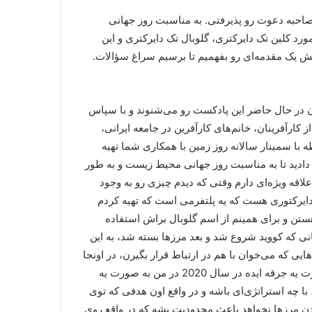
صاحبه دعوت رو پذیرفتی. به مناسبت روز جهانی
د کلین تک دایرکتری، گلوبال تک دایرکتری و این
لش یک مقدمه‌ای رو بفهمیم تا برسیم سراغ سؤالات.
ن در حال حاضر این پادکست رو می‌شنوند و با سپاس
کارآفرینان، خانم‌های کارآفرین در جامعه ایرانی،
 با سمینار سالانه روز زمین با همکاری شما تهیه
 دادید تا به مناسبت روز جهانی محیط زیست و به طور
لاقه ویژه‌ای دارم وقتی که دیدم چیزی رو به وجود
دایرکتوری هست که یه پلتفرمی است که تهیه کردم
ستن و برای همینم از اسم گلوبال براش استفاده
انی که کووید شروع شد و بعد مرزها بسته شد، به این
یی که می‌خوان با هم در ارتباط قرار بگیرن، در اونجا
بتونن با هم تبادل اطلاعات کنن و همدیگه رو پیدا کنن. این به صورت یه جرقه ایده در سال 2020 در من به صورت یه
ا چه استراتژی‌ای باشه و در واقع اون هدفی که توی
ن مرزها نخواهد باعث محدودیت بشه که در واقع روی