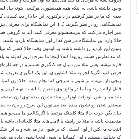
وجود داشته باشه. نه اینکه همه همینطوری هرکسی بتونه بیاد لیست
بعدی که ما در نظر گرفتیم در دایرکتوری این حالا از دید کسانی 
نمایشگاهی رو در نظر بگیرید. (…). این نمایشگاه برای معرفی بی
میز اجاره می‌کنند که بیزینسشونو معرفی کنند. اینا یه گروهی هس
حالا وارد این نمایشگاه می‌شن که از اون نمایشگاه بازدید بکنند. ا
بتونن این بازدید رو داشته باشند و…اومون وقت حالا کسی که میا
که مد نظرش هست رو پیدا کنه؟ اینجا ما سرچ داریم که پله به پل
قاره میشه. یعنی مثلا من دنبال چه کتگوری هستم و در چه قاره‌ای؟ 
فرض کنید اگریکالچر به مثلا کشاورزی. این یک کتگوری تعریف ش
پیجی باز می‌شه براشون با سرچی که انجام میده. حالا اون کمپانی‌
قابل ارائه دارند و با ما در واقع توی پلتفرم ما لیست تهیه ک
باید ممبر بشن. اونوقت اونها رو میاد نشون میده توی اون صف
مستقر شدن رو نشون میده. بعد می‌تونن این سرچ رو برن یه سطح،
بیان بگن خوب حالا مثلا کلینتک مرتبط با اگریکالچر ما می‌خواهیم
منجمنت باشه یا مثلا در رابطه با لامپ‌های مثلا گلخانه‌ای باشه یا 
انتخاب می‌کنن از اون لیستی که براشون باز می‌شه و به این شکل 
که دنبالش هستند و اون کمپانیا براشون اونجا نشون داده می‌ش