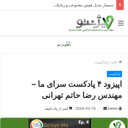
سمینار تبدیل هوش مصنوعی و رباتیک به دستاوردهای عملیاتی قابل اندازه‌گیری در Curators
منو
خانه
/
پادکست
پادکست
اپیزود ۴ پادکست سرای ما –
مهندس رضا حاتم تهرانی
ارسال
Admin
2024-02-10
کمتر از یک دقیقه
ایمیل
پ
ص