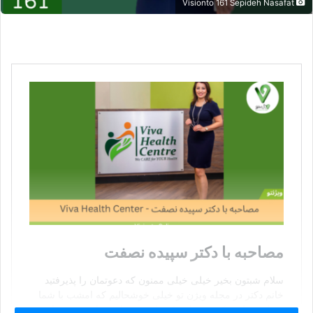
Visionto 161 Sepideh Nasafat