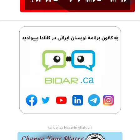
kangenaz Nazanin Aflatouni