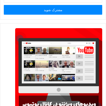
خود
را
وارد
کنید