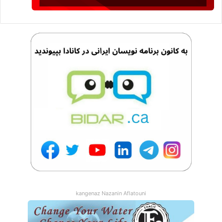
kangenaz Nazanin Aflatouni