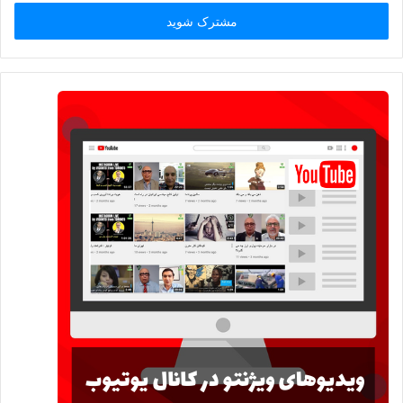
خود
را
وارد
کنید