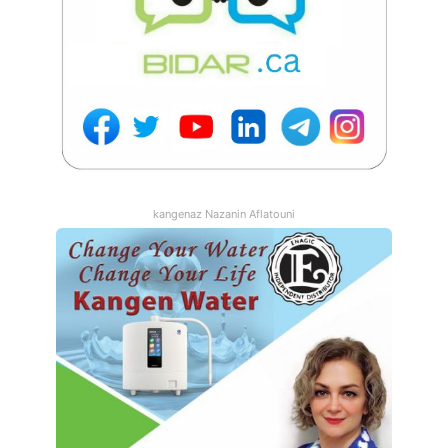
آیفون X
اپل
جنگ تجاری
چنگ تجاری آمریکا و چین
هوآوی
kangenaz Nazanin Aflatouni