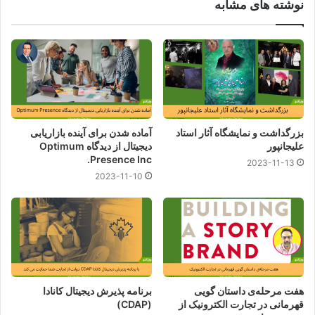
نوشته های مشابه
اوضاع می‌تواند بدتر هم شود.
دولت با این نوع اقدامات، دسترسی شهروندان چینی را به اپ‌استور
سخت می‌کند و همچنین میلیون‌ها توسعه‌دهنده چینی با مشکل
مواجه می‌شوند. به این ترتیب، ممکن است اقتصاد داخلی چین نیز
آسیب ببیند. کشورهای دیگری مثل عربستان و روسیه قبلا چنین
روش‌هایی را (نه در مورد اپل) امتحان کرده‌اند و مجوزها را لغو
بزرگداشت و نمایشگاه آثار استاد
آماده شدن برای آینده بازاریابی
کرده‌اند. اما شرایط ایجاد شده پس از لغو مجوزها، باعث شده برخی
علیجانپور
دیجیتال از دیدگاه Optimum
کسب و کارها دیگر نتوانند فعالیت کنند.
Presence Inc.
2023-11-13
2023-11-10
گزینه‌های دیگری نیز برای دولت چین وجود دارد: ممنوعیت فروش
آیفون در چین با استفاده از توجیه‌های مشابه آمریکا، یعنی حفظ
امنیت ملی و امنیت داده‌ها. دولت چین می‌تواند بگوید سیستم‌ها
عامل‌های سخت‌افزاری خارجی قوانین امنیت داده را در این کشور
نقض می‌کنند.
هفت مرحله‌ی داستان گویی
برنامه پذیرش دیجیتال کانادا
نکته جالب این است که
رن ژنگفی
موسس و مدیرعامل
هوآوی
قهرمانی در تجارت الکترونیک از
(CDAP)