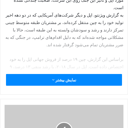
مورد اپل و تاثیر این جنگ روی این شرکت، صحبت چندانی نشده
است.
به گزارش ویژنتو، اپل و دیگر شرکت‌های آمریکایی که در دو دهه اخیر
تولید خود را به چین منتقل کرده‌اند، بر مشتریان طبقه متوسط چینی
تمرکز دارند و رشد و سودشان وابسته به این طبقه‌ است، حالا با
مشکلاتی مواجه شده‌اند که به دلیل اقدام‌های ترامپ، در جنگی که به
ضرر مشتریان تمام می‌شود گرفتار شده اند.
براساس این گزارش، چین ۱۹ درصد از فروش جهانی اپل را به خود
اختصاص داده است. اپل در سال ۲۰۱۸، با رشد منفی ۱۳ درصد، ۹
درصد از بازار تلفن هوشمند را در اختیار داشت. در حال حاضر این
نمایش بیشتر
رقم ۷ درصد است. البته باید به این نکته اشاره کرد که تقریبا همه
سازندگان تلفن همراه در چین با کاهش مواجه بوده‌اند. استثنای این
قاعده هوآوی است که سهم بازار و فروشش افزایش یافته است، در
حالی که همتایان این غول چینی مثل اپل، سامسونگ، شیائومی چنین
رشدی نداشته‌اند.
کاهش رشد اپل در چین همزمان با جنگ تعرفه در بهار سال گذشته