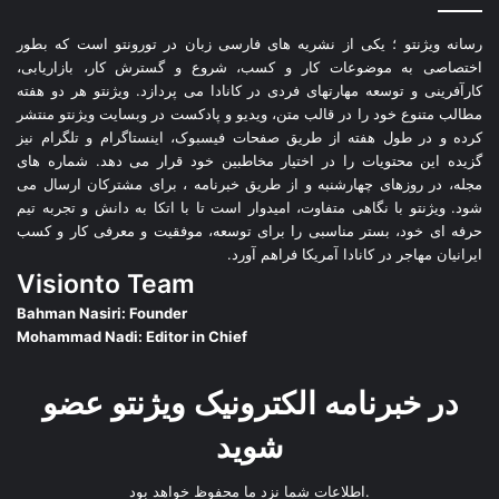
رسانه ویژنتو ؛ یکی از نشریه های فارسی زبان در تورونتو است که بطور
اختصاصی به موضوعات کار و کسب، شروع و گسترش کار، بازاریابی،
کارآفرینی و توسعه مهارتهای فردی در کانادا می پردازد. ویژنتو هر دو هفته
مطالب متنوع خود را در قالب متن، ویدیو و پادکست در وبسایت ویژنتو منتشر
کرده و در طول هفته از طریق صفحات فیسبوک، اینستاگرام و تلگرام نیز
گزیده این محتویات را در اختیار مخاطبین خود قرار می دهد. شماره های
مجله، در روزهای چهارشنبه و از طریق خبرنامه ، برای مشترکان ارسال می
شود. ویژنتو با نگاهی متفاوت، امیدوار است تا با اتکا به دانش و تجربه تیم
حرفه ای خود، بستر مناسبی را برای توسعه، موفقیت و معرفی کار و کسب
ایرانیان مهاجر در کانادا آمریکا فراهم آورد.
Visionto Team
Bahman Nasiri: Founder
Mohammad Nadi: Editor in Chief
در خبرنامه الکترونیک ویژنتو عضو
شوید
.اطلاعات شما نزد ما محفوظ خواهد بود