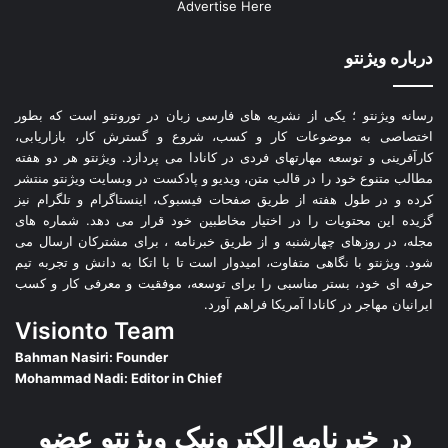
Advertise Here
درباره ویژنتو
رسانه ویژنتو ؛ یکی از نشریه های فارسی زبان در تورونتو است که بطور
اختصاصی به موضوعات کار و کسب، شروع و گسترش کار، بازاریابی،
کارآفرینی و توسعه مهارتهای فردی در کانادا می پردازد. ویژنتو هر دو هفته
مطالب متنوع خود را در قالب متن، ویدیو و پادکست در وبسایت ویژنتو منتشر
کرده و در طول هفته از طریق صفحات فیسبوک، اینستاگرام و تلگرام نیز
گزیده این محتویات را در اختیار مخاطبین خود قرار می دهد. شماره های
مجله، در روزهای چهارشنبه و از طریق خبرنامه ، برای مشترکان ارسال می
شود. ویژنتو با نگاهی متفاوت، امیدوار است تا با اتکا به دانش و تجربه تیم
حرفه ای خود، بستر مناسبی را برای توسعه، موفقیت و معرفی کار و کسب
ایرانیان مهاجر در کانادا آمریکا فراهم آورد.
Visionto Team
Bahman Nasiri: Founder
Mohammad Nadi: Editor in Chief
در خبرنامه الکترونیک ویژنتو عضو