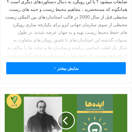
ضایعات میشود ؟ یا این رویکرد به دنبال دستاوردهای دیگری است ؟
همانگونه که مستحضرید ، مفاهیم محیط زیست و جنبه های زیست
محیطی قبل از سال 2000 در قالب استانداردهای بین المللی زیست
محیطی از سوی سازمان جهانی ایزو برای یکپارچه سازی رویکرد
های حفظ محیط زیست تهیه و به جهان عرضه شدند، در طول
سنوات گذشته این استانداردهای با تلفیق رویکردهای متفاوت به
شکل یک قطب اساسی درآمده و سازمان ها و دولت ها را مکلف به
اجرای خود نمودند ، از جمله موارد آن میتوان به هدف گذاری دولت
کانادا در افق 2030 و 2050 برای تولید صفر کربن آزاد اشاره نمود ،
نمایش بیشتر
اما به واقع در این رویکرد یک سازمان تولیدی و یا خدماتی باید چکار
کند؟ تولید و عرضه محصول خود را کاهش دهد؟ بسته بندی آنرا تغییر
دهد ؟ و یا …. ؟
در این شماره بر آن هستم تا بتوانم به توضیح رویکردهای اصلی و
بهینه توسعه پایدار پرداخته و اندک اشاره ایی به شرایط آنها نمایم.
یکی از مبانی و مفاهیمی که دارای ارتباط تنگاتنگ با توسعه پایدار
است مفهوم ارزیابی چرخه حیات میباشد که عبارت است از ” روشی
برای ارزیابی اثرات زیست محیطی مرتبط با تمام مراحل چرخه عمر
یک محصول، فرآیند یا خدمات تجاری است. ” در تمامی کتب و