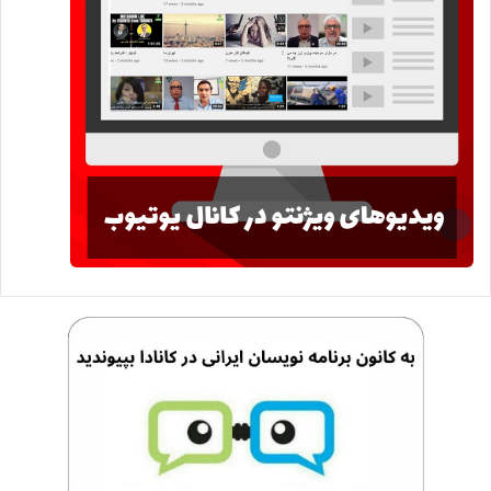
WV155
شماره ۱۵۵
مجتبی قیصر