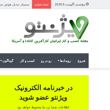
سمینار تبدیل هوش مصنوعی
پنج‌شنبه, آگوست 6 2026
حتما بخوانید
شروع
رویدادها
رو در رو
کسب و کار
گوناگون
در خبرنامه الکترونیک
ویژنتو عضو شوید
اطلاعات شما نزد ما محفوظ خواهد بود