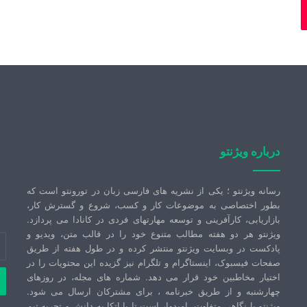
درباره ویژنتو
رسانه ویژنتو ؛ یکی از نشریه های فارسی زبان در تورونتو است که
بطور اختصاصی به موضوعات کار و کسب، شروع و گسترش کار،
بازاریابی، کارآفرینی و توسعه مهارتهای فردی در کانادا می پردازد.
ویژنتو هر دو هفته مطالب متنوع خود را در قالب متن، ویدیو و
آد
پادکست در وبسایت ویژنتو منتشر کرده و در طول هفته از طریق
ای
صفحات فیسبوک، اینستاگرام و تلگرام نیز گزیده این محتویات را در
خو
اختیار مخاطبین خود قرار می دهد. شماره های مجله، در روزهای
را
چهارشنبه و از طریق خبرنامه ، برای مشترکان ارسال می شود.
وا
ویژنتو با نگاهی متفاوت، امیدوار است تا با اتکا به دانش و تجربه تیم