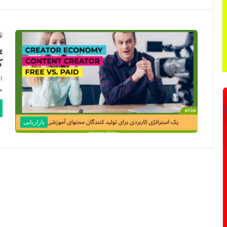
ی
ک
م
بازاریابی