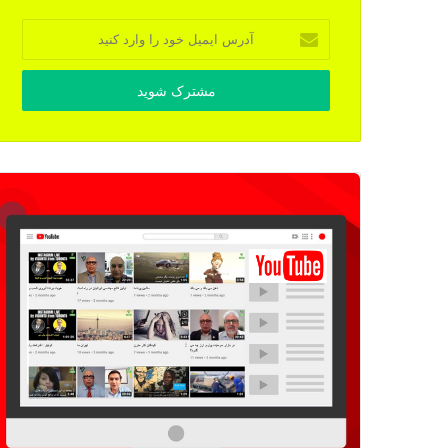
آدرس
ایمیل
خود
را
وارد
کنید