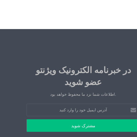
در خبرنامه الکترونیک ویژنتو
عضو شوید
.اطلاعات شما نزد ما محفوظ خواهد بود
رس
میل
د
رد