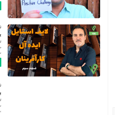
ب
ل
ط
س
ب
ل
س
ب