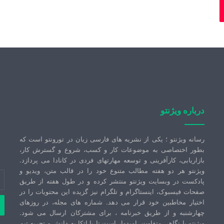
درباره ویژنتو
رسانه ویژنتو ؛ یکی از نشریه های فارسی زبان در تورونتو است که
بطور اختصاصی به موضوعات کار و کسب، شروع و گسترش کار،
بازاریابی، کارآفرینی و توسعه مهارتهای فردی در کانادا می پردازد.
ویژنتو هر دو هفته مطالب متنوع خود را در قالب متن، ویدیو و
آد
پادکست در وبسایت ویژنتو منتشر کرده و در طول هفته از طریق
ای
صفحات فیسبوک، اینستاگرام و تلگرام نیز گزیده این محتویات را در
خو
اختیار مخاطبین خود قرار می دهد. شماره های مجله، در روزهای
را
چهارشنبه و از طریق خبرنامه ، برای مشترکان ارسال می شود.
وا
ویژنتو با نگاهی متفاوت، امیدوار است تا با اتکا به دانش و تجربه تیم