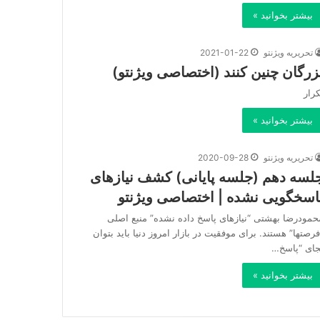
بیشتر بخوانید »
تحریریه ویژنتو
2021-01-22
زرگان چنین کنند (اختصاصی ویژنتو)
کرار
بیشتر بخوانید »
تحریریه ویژنتو
2020-09-28
لسه دهم (جلسه پایانی) کشف نیازهای
اسخگویی نشده | اختصاصی ویژنتو
حمودرضا بهشتی “نیازهای پاسخ داده نشده” منبع اصلی
فرصتها” هستند. برای موفقیت در بازار امروز دنیا باید بتوان
جای “پاسخ…
بیشتر بخوانید »