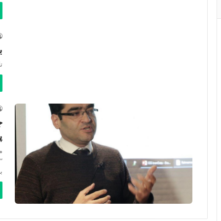
ب
ت
ج
پ
م
“
ب