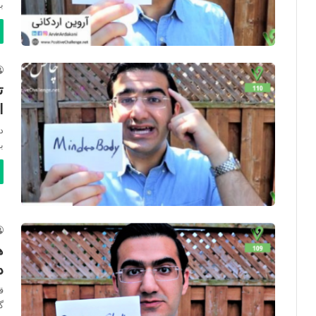
ب
ت
ا
ب
ه
د
ق
گ