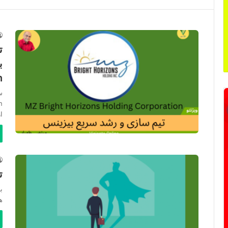
ت
n
ا
تح
ب
ه