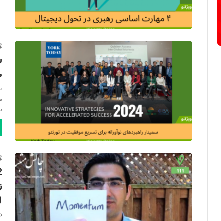
س
م
م
ش
ز
(