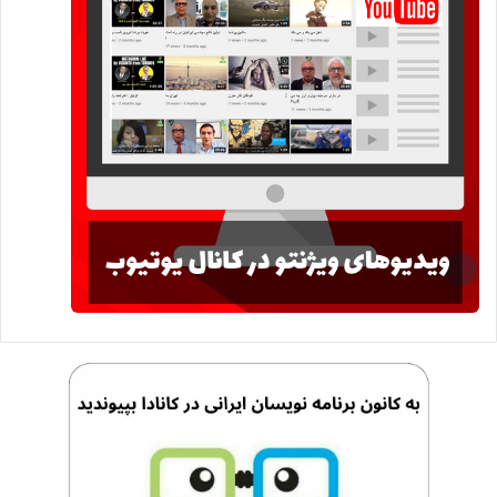
WV152
Economist_ideas
ایده های اقتصاددانان
شماره ۱۵۲