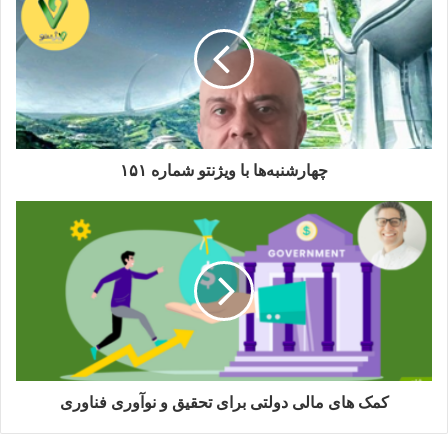
اصطلاح فمنیست را او سر زبان ها انداخت و مسبب جنبش فمنیست
ها در ایالات متحده شد.
حقوق متناسب با سهم تولید کارگران، تعریف اجتماعی بند انگشت،
فالانستر ها (فالانستر ها ساختمان های بزرگ)
چهارشنبه‌ها با ویژنتو شماره ۱۵۱
در فالانستر ها پولدارترین در طبقه بالا و ضعیفترین در طبقه همکف
ساکن بود
معیار اصلی ثروت افراد شغلشان بود که این شغل هم بر اساس
علایق و مطلوب های فرد تخصیص پیدا می‌کرد.
البته در این میان محرکهایی هم وجود داشت: مشاغلی که جذابیت
زیادی نداشتند پول بیشتری به عنوان دستمزد ارائه میکردند.
کمک های مالی دولتی برای تحقیق و نوآوری فناوری
فوریه: تجارت یک خصیصه خاص یهودی هاست و “منشأ شر” است