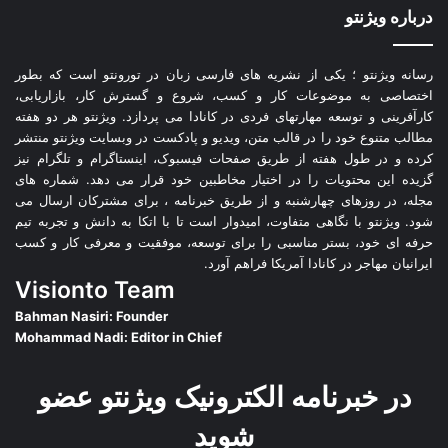
میلیارد دلار سرمایه جذب کرده است که حدود 100 میلیارد دلار آن از
درباره ویژنتو
ابتدای سال 2020 به دست آمده است. همچنین نگاه کنید به “آینده
تحرک: بررسی واقعیت سرمایه گذاری”، آوریل 2021). چنین
رسانه ویژنتو ؛ یکی از نشریه های فارسی زبان در تورونتو است که بطور
نوآوری‌های فناوری به کاهش هزینه‌های خودروهای برقی کمک می‌کند
اختصاصی به موضوعات کار و کسب، شروع و گسترش کار، بازاریابی،
و تحرک مشترک الکتریکی را به یک جایگزین واقعی برای داشتن
کارآفرینی و توسعه مهارتهای فردی در کانادا می پردازد. ویژنتو هر دو هفته
مطالب متنوع خود را در قالب متن، ویدیو و پادکست در وبسایت ویژنتو منتشر
خودرو تبدیل می‌کند.
کرده و در طول هفته از طریق صفحات فیسبوک، اینستاگرام و تلگرام نیز
گزیده این محتویات را در اختیار مخاطبین خود قرار می دهد. شماره های
مجله، در روزهای چهارشنبه و از طریق خبرنامه ، برای مشترکان ارسال می
شود. ویژنتو با نگاهی متفاوت، امیدوار است تا با اتکا به دانش و تجربه تیم
حرفه ای خود، بستر مناسبی را برای توسعه، موفقیت و معرفی کار و کسب
ایرانیان مهاجر در کانادا آمریکا فراهم آورد.
Visionto Team
Bahman Nasiri: Founder
Mohammad Nadi: Editor in Chief
در خبرنامه الکترونیک ویژنتو عضو
شوید