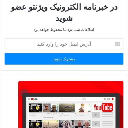
در خبرنامه الکترونیک ویژنتو عضو
شوید
اطلاعات شما نزد ما محفوظ خواهد بود
آدرس
ایمیل
خود
اما در آمریکای شمالی (کانادا) فروش خودروهای الکتریکی (EV) در
را
وارد
حال افزایش است. رکورد 86032 وسیله نقلیه الکتریکی در کانادا در
کنید
سال 2021 ثبت شد که 5.3 درصد از کل ثبت نام خودرو در آن سال
را تشکیل می دهد. در مقایسه، در سال 2019، 56165 خودروی
الکتریکی (2.9 درصد از کل ثبت نام ها) و 19696 (1 درصد از کل ثبت
نام ها) در سال 2017 ثبت نام شده است. سه ماهه اول سال 2022
بیشترین ثبت نام سه ماهه خودروهای برقی در تاریخ ثبت شده است،
با 26018 (7.7 درصد) از کل ثبت نام ها برای دوره.