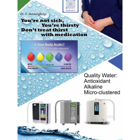
پویایی بازار خودروهای برقی کانادا:
بخش حمل و نقل انتشار گازهای گلخانه ای در کانادا – انجمن
سازندگان قطعات خودرو. (APMA)، یک انجمن تجاری که نماینده
تولیدکنندگان قطعات خودروی کانادایی است، روند خودروهای
الکتریکی را پذیرفته است. این سازمان مسئول پروژه Arrow را
رهبری می کند، پروژه ای برای ایجاد آنچه که اولین خودروی
مفهومی، اصلی و کامل کانادا می نامد. Arrow، یک خودروی
مفهومی با محرک الکتریکی بدون آلایندگی، در کانادا طراحی و
مهندسی خواهد شد. APMA در حال حاضر فهرستی از فروشندگان
را برای Arrow جمع آوری می کند. از آنجایی که خودروهای برقی
تولید گازهای گلخانه‌ای مضر کمتری نسبت به خودروهای معمولی
دارند، پیش‌بینی می‌شود افزایش استفاده از خودروهای الکتریکی
باعث کاهش انتشار گازهای گلخانه‌ای شود. با این حال، مزیت کاهش
آلاینده‌های خودروهای الکتریکی نسبت به خودروهای معمولی بسته
به منبع انرژی هنگام اندازه‌گیری انتشار گازهای گلخانه‌ای (به عنوان
مثال، همه انتشارات مرتبط با تولید، پردازش، توزیع و مصرف بنزین)
متفاوت است.