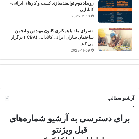
رویداد دوم توانمندسازی کسب و کارهای ایرانی-
گلخانه‌ای در بخش حمل‌ونقل به میزان 12 مگاتن CO2 تا سال 2030
کانادایی
برجسته کرده است. . در سال 2019، بیش از 25 میلیون خودروی
2025-11-18
سبک در کانادا ثبت شده است. خودروهای برقی اکنون با فروش
«سرای ما» با همکاری کانون مهندس و انجمن
168000 خودرو، بخش کوچکی از بازار را به خود اختصاص داده اند.
ساختمان سازان ایرانی کانادایی (ICBA) برگزار
این باید فوراً تغییر کند. کانادا قصد دارد تا سال 2030، از مجموع 12
می کند.
مگاتن، انتشار گازهای گلخانه ای ناشی از وسایل نقلیه سبک را به
2025-11-09
میزان هفت مگاتن کاهش دهد. این امر مستلزم جایگزینی 1.8 میلیون
موتور احتراق داخلی یا تقریباً 7 درصد از ناوگان وسایل نقلیه است.
آرشیو مطالب
برای دسترسی به آرشیو شماره‌های
قبل ویژنتو