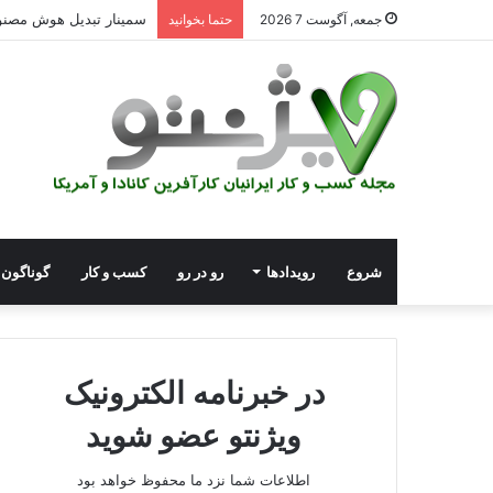
سمینار تبدیل هوش مصنوعی و
جمعه, آگوست 7 2026
حتما بخوانید
شروع
رویدادها
رو در رو
کسب و کار
گوناگون
در خبرنامه الکترونیک
ویژنتو عضو شوید
اطلاعات شما نزد ما محفوظ خواهد بود