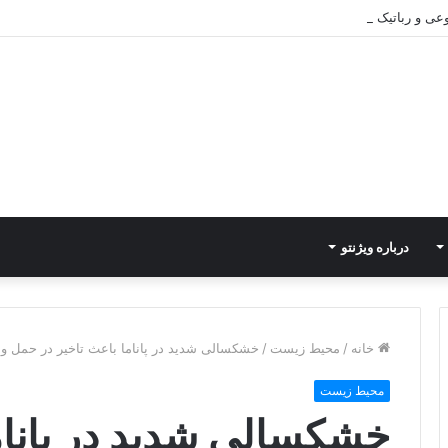
 رباتیک به دستاوردهای عملیاتی قابل اندازه‌گیری در Curators
درباره ویژنتو
خانه
/
محیط زیست
/
خشکسالی شدید در پاناما باعث تاخیر در حمل و
محیط زیست
خشکسالی شدید در پاناما